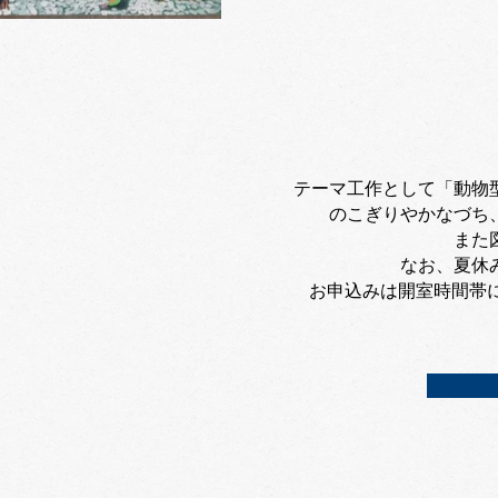
​テーマ工作として「動
のこぎりやかなづち
​ま
​なお、夏
​お申込みは開室時間帯