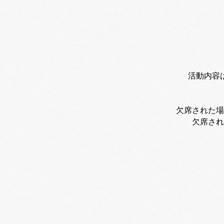
活動内容
欠席された場
​欠席さ